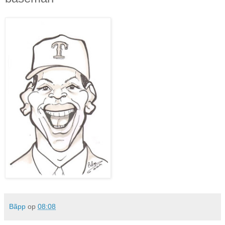
Bãpp
op
08:08