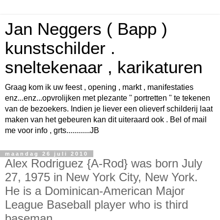
Jan Neggers ( Bapp )
kunstschilder .
sneltekenaar , karikaturen
Graag kom ik uw feest , opening , markt , manifestaties
enz...enz...opvrolijken met plezante " portretten " te tekenen
van de bezoekers. Indien je liever een olieverf schilderij laat
maken van het gebeuren kan dit uiteraard ook . Bel of mail
me voor info , grts............JB
maandag 26 juli 2010
Alex Rodriguez {A-Rod} was born July
27, 1975 in New York City, New York.
He is a Dominican-American Major
League Baseball player who is third
baseman